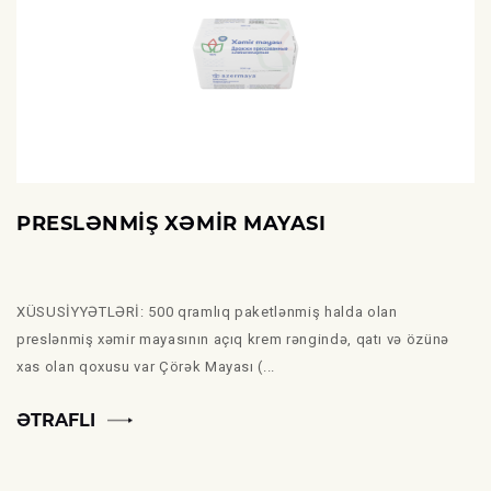
PRESLƏNMİŞ XƏMİR MAYASI
XÜSUSİYYƏTLƏRİ: 500 qramlıq paketlənmiş halda olan
preslənmiş xəmir mayasının açıq krem rəngində, qatı və özünə
xas olan qoxusu var Çörək Mayası (...
ƏTRAFLI