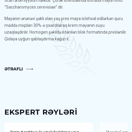
ticari əhəmiyyətə malikdir. Çörək istehsalında istifadə maya növü
“Saccharomyces cerevisiae” dir.
Mayanın ənənəvi şəkli olan yaş pres maya istehsal edilərkən quru
maddə miqdarı 30%-ə çıxardılaraq krem mayanın suyu
uzaqlaşdırılır. Homogen şəkildə istənilən blok formatında preslənilir.
Qidaya uyğun qablaşdırma kağızı il...
ƏTRAFLI
EKSPERT RƏYLƏRI