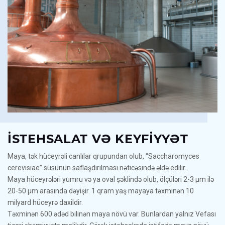
İSTEHSALAT VƏ KEYFIYYƏT
Maya, tək hüceyrəli canlılar qrupundan olub, “Saccharomyces
cerevisiae” süsünün saflaşdırılması nəticəsində əldə edilir.
Maya hüceyrələri yumru və ya oval şəklində olub, ölçüləri 2-3 μm ilə
20-50 μm arasında dəyişir. 1 qram yaş mayaya təxminən 10
milyard hüceyrə daxildir.
Təxminən 600 ədəd bilinən maya növü var. Bunlardan yalnız Vefası