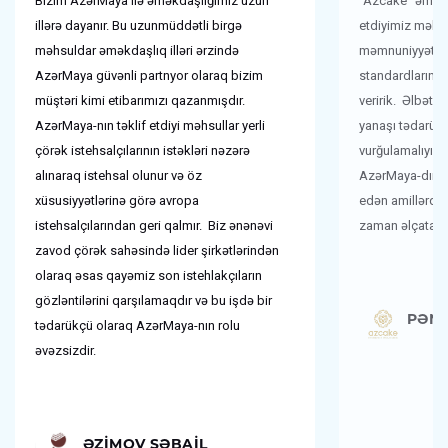
Bizim AzərMaya ilə əməkdaşlığımız uzun
“Azcake” əmtəə 
illərə dayanır. Bu uzunmüddətli birgə
etdiyimiz məhsu
məhsuldar əməkdaşlıq illəri ərzində
məmnuniyyətini
AzərMaya güvənli partnyor olaraq bizim
standardlarını
müştəri kimi etibarımızı qazanmışdır.
veririk. Əlbətd
AzərMaya-nın təklif etdiyi məhsullar yerli
yanaşı tədarük
çörək istehsalçılarının istəkləri nəzərə
vurğulamalıyıq.
alınaraq istehsal olunur və öz
AzərMaya-dır. B
xüsusiyyətlərinə görə avropa
edən amillərdə
istehsalçılarından geri qalmır. Biz ənənəvi
zaman əlçatan 
zavod çörək sahəsində lider şirkətlərindən
olaraq əsas qayəmiz son istehlakçıların
gözləntilərini qarşılamaqdır və bu işdə bir
PƏNA
tədarükçü olaraq AzərMaya-nın rolu
əvəzsizdir.
ƏZIMOV SƏBAIL