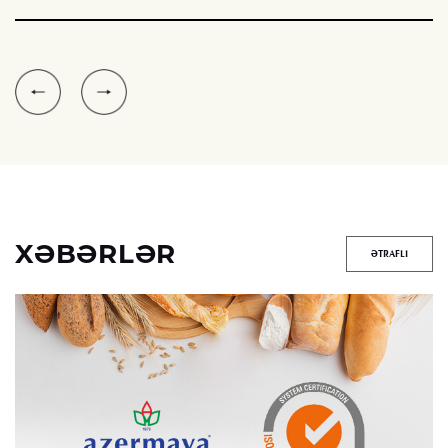
XƏBƏRLƏR
ƏTRAFLI