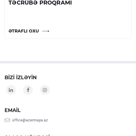
TƏCRÜBƏ PROQRAMI
ƏTRAFLI OXU
BIZI IZLƏYIN
EMAIL
office@azermaya.az