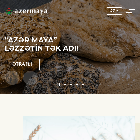
AZ
“AZƏR MAYA”
LƏZZƏTIN TƏK ADI!
ƏTRAFLI